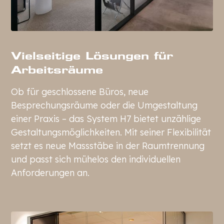
Vielseitige Lösungen für
Arbeitsräume
Ob für geschlossene Büros, neue
Besprechungsräume oder die Umgestaltung
einer Praxis – das System H7 bietet unzählige
Gestaltungsmöglichkeiten. Mit seiner Flexibilität
setzt es neue Massstäbe in der Raumtrennung
und passt sich mühelos den individuellen
Anforderungen an.