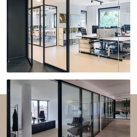
Système H7
Das Système H7 überzeugt mit exzellenter
Akustik und erfüllt selbst höchste
Anforderungen an die Schalldämmung. Es
wurde speziell entwickelt, um Arbeitsräume so
zu gestalten, dass sie den Fokus auf eine ruhige
und produktive Arbeitsumgebung legen.