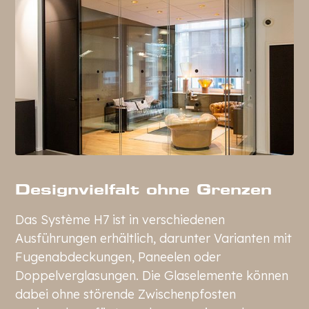
Designvielfalt ohne Grenzen
Das Système H7 ist in verschiedenen
Ausführungen erhältlich, darunter Varianten mit
Fugenabdeckungen, Paneelen oder
Doppelverglasungen. Die Glaselemente können
dabei ohne störende Zwischenpfosten